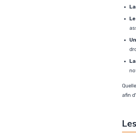
La
Le
as
Un
dr
La
no
Quell
afin 
Les