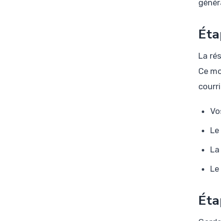
génér
Éta
La rés
Ce mo
courri
Vo
Le
La
Le
Éta