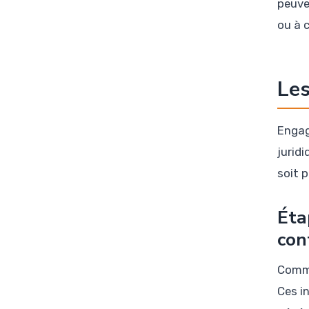
peuve
ou à c
Les
Enga
juridi
soit 
Éta
con
Commen
Ces i