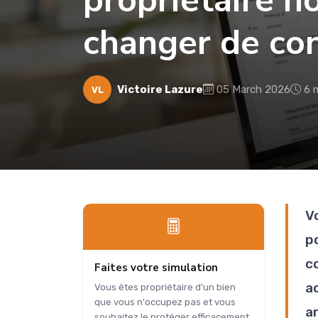
propriétaire n
changer de con
Victoire Lazure
05 March 2026
6 
VL
V
p
c
Faites votre simulation
ac
Vous êtes propriétaire d'un bien
que vous n'occupez pas et vous
a
souhaitez le protéger efficacement