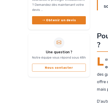
? Demandez dès maintenant votre
s
devis ...
Obtenir un devis
Pou
?
Une question ?
L
Notre équipe vous répond sous 48h
e
o
Nous contacter
des g
offre
mais 
D'aut