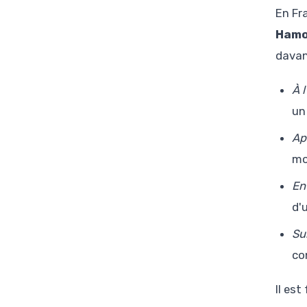
En Fra
Ham
davant
À 
un
Ap
mo
En
d'
Su
co
Il es