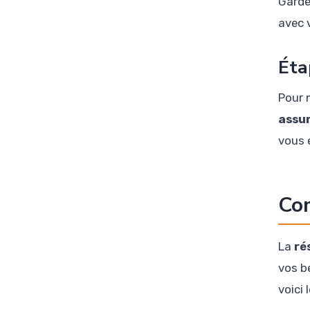
Garde
avec 
Éta
Pour 
assu
vous 
Com
La
ré
vos b
voici 