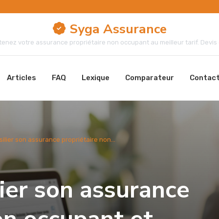
Syga Assurance
enez votre assurance propriétaire non occupant au meilleur tarif. Devis g
Articles
FAQ
Lexique
Comparateur
Contac
lier son assurance propriétaire non...
ier son assurance