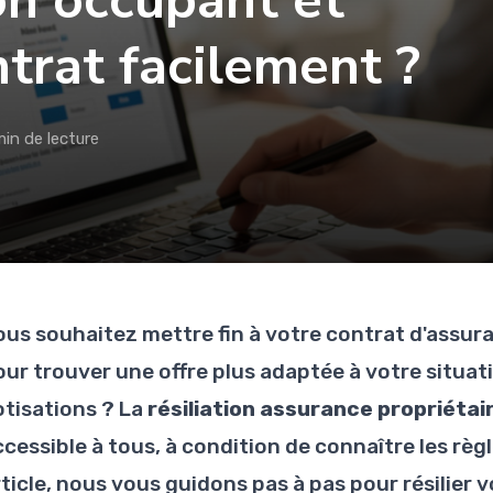
on occupant et
trat facilement ?
min de lecture
ous souhaitez mettre fin à votre contrat d'assur
our trouver une offre plus adaptée à votre situa
otisations ? La
résiliation assurance propriéta
cessible à tous, à condition de connaître les règl
rticle, nous vous guidons pas à pas pour résilier