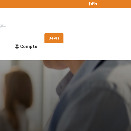
r...
Devis
t
Compte