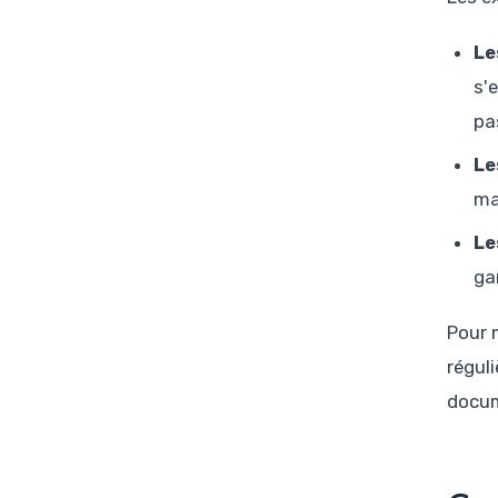
Le
s'
pa
Le
ma
Le
ga
Pour 
régul
docum