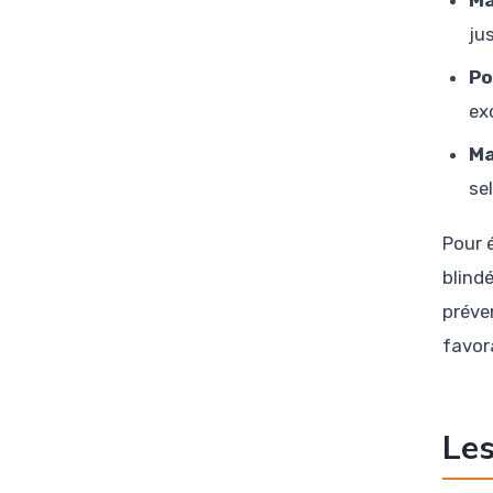
ju
Po
ex
Ma
se
Pour 
blind
préve
favor
Les