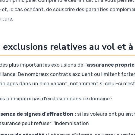
ation principale. Comprendre ces limitations vous permett
e et, le cas échéant, de souscrire des garanties compléme
rture.
 exclusions relatives au vol et à
 des plus importantes exclusions de l'
assurance proprié
illance. De nombreux contrats excluent ou limitent forte
iolages dans un bien vacant, notamment si celui-ci n'est
 les principaux cas d'exclusion dans ce domaine :
sence de signes d'effraction :
si les voleurs ont pu ent
assurance peut refuser l'indemnisation
nque de sécurité :
l'absence d'alarme, de verrous renfor