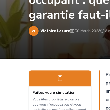
occupant : que
garantie faut-i
Victoire Lazure
30 March 2026
6 
VL
P
p
l
Faites votre simulation
e
Vous êtes propriétaire d'un bien
que vous n'occupez pas et vous
co
souhaitez le protéger efficacement