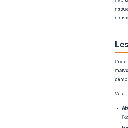
habit
risqu
couve
Les
L'une
malve
cambr
Voici
Ab
l'
Ma