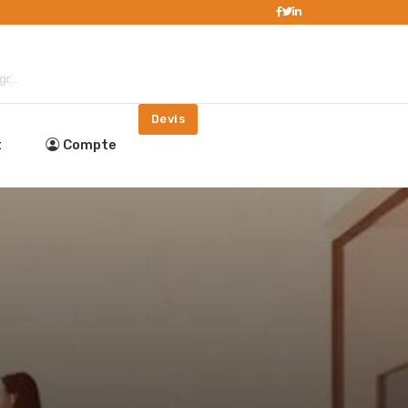
r...
Devis
t
Compte