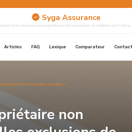
Syga Assurance
enez votre assurance propriétaire non occupant au meilleur tarif. Devis g
Articles
FAQ
Lexique
Comparateur
Contac
opriétaire non occupant : quelles e...
riétaire non