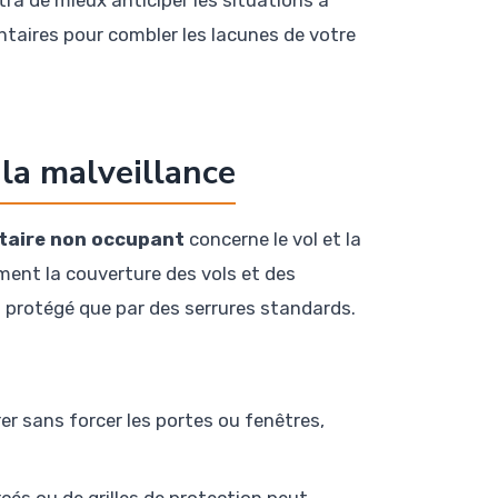
ra de mieux anticiper les situations à
ntaires pour combler les lacunes de votre
 la malveillance
taire non occupant
concerne le vol et la
ment la couverture des vols et des
 protégé que par des serrures standards.
rer sans forcer les portes ou fenêtres,
cés ou de grilles de protection peut