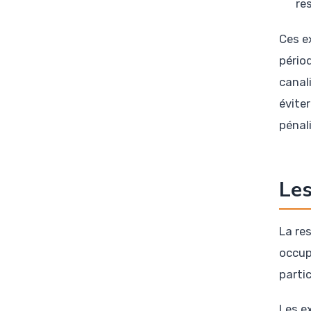
re
Ces ex
pério
canal
évite
pénal
Les
La re
occup
partic
Les e