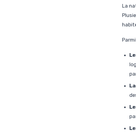
La na
Plusi
habit
Parmi
Le
lo
pa
La
de
Le
pa
Le