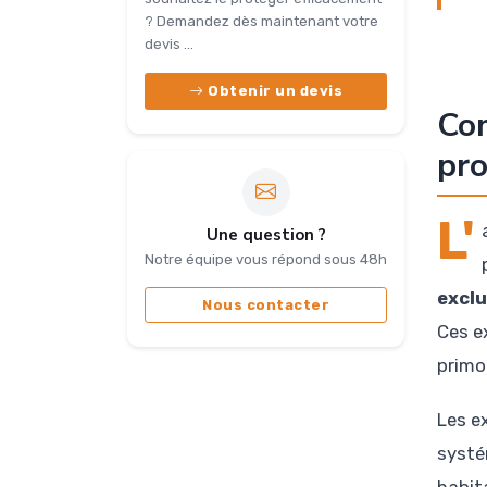
? Demandez dès maintenant votre
devis ...
Obtenir un devis
Com
pro
L'
Une question ?
Notre équipe vous répond sous 48h
exclu
Nous contacter
Ces e
primo
Les e
systé