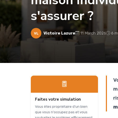
maison individ
s'assurer ?
Victoire Lazure
11 March 2026
6 m
VL
V
m
r
Faites votre simulation
m
Vous êtes propriétaire d'un bien
que vous n'occupez pas et vous
souhaitez le protéger efficacement