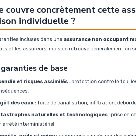
 couvre concrètement cette as
son individuelle ?
aranties incluses dans une
assurance non occupant mai
ats et les assureurs, mais on retrouve généralement un s
 garanties de base
cendie et risques assimilés
: protection contre le feu, le
nséquences.
gât des eaux
: fuite de canalisation, infiltration, débor
tastrophes naturelles et technologiques
: prise en c
 arrêté interministériel.
mpête, grêle et neige
: dommages causés par des événe