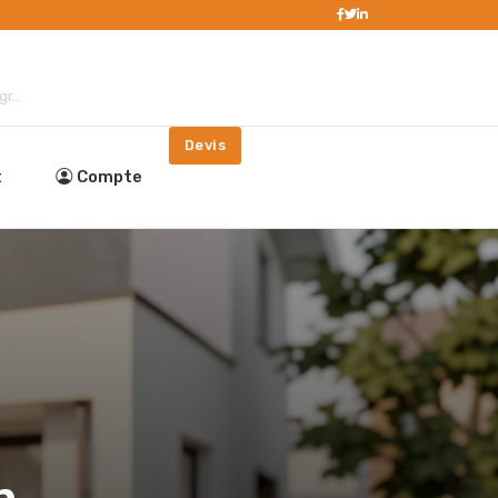
r...
Devis
t
Compte