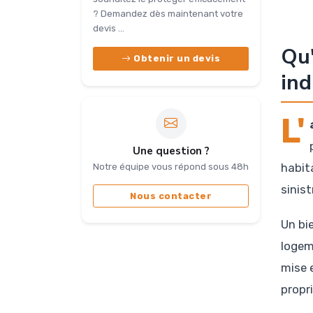
? Demandez dès maintenant votre
devis ...
Qu'
Obtenir un devis
ind
L'
Une question ?
habit
Notre équipe vous répond sous 48h
sinis
Nous contacter
Un bi
logem
mise e
propr