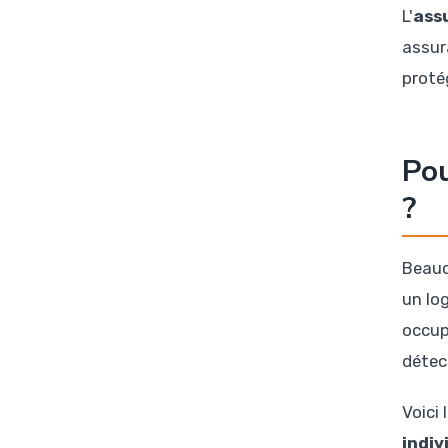
L'
ass
assura
proté
Pou
?
Beauc
un lo
occup
détec
Voici 
indiv