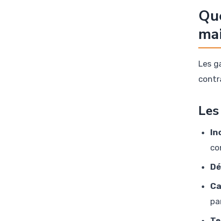
Que
mai
Les g
contr
Les
In
co
Dé
Ca
par
Te