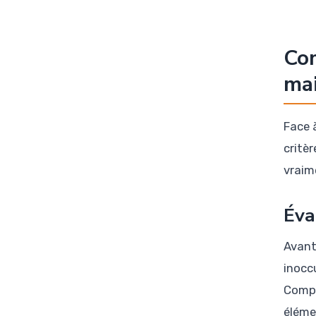
Com
mai
Face à
critè
vraim
Éva
Avant
inocc
Compo
éléme