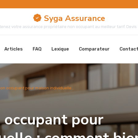
Syga Assurance
enez votre assurance propriétaire non occupant au meilleur tarif. Devis g
Articles
FAQ
Lexique
Comparateur
Contac
n occupant pour maison individuelle...
 occupant pour