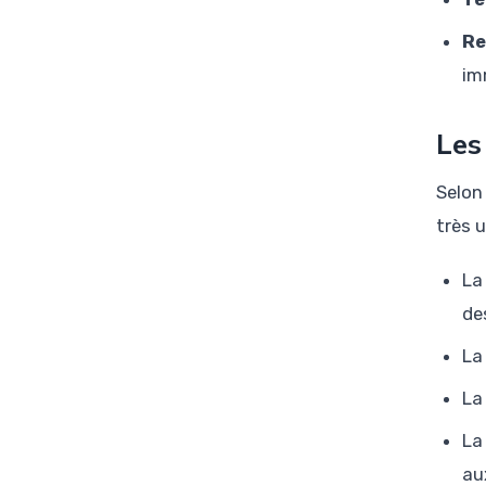
Re
im
Les
Selon
très u
La
de
La
La
La
au