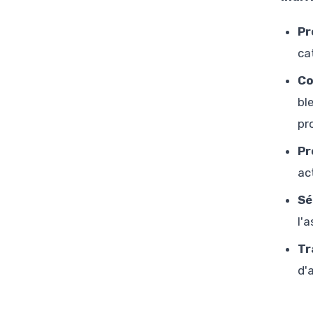
Pr
ca
Co
bl
pr
Pr
ac
Sé
l'
Tr
d'